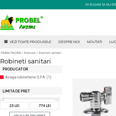
VA RUGAM SA NU EFE
VEZI TOATE PRODUSELE
DESPRE NOI
NOUTATI
LUC
»
»
PRIMA PAGINA
Robineti
Robineti sanitari
Robineti sanitari
PRODUCATOR
Airaga rubinetterie S.P.A. (1)
LIMITA DE PRET
23 LEI
774 LEI