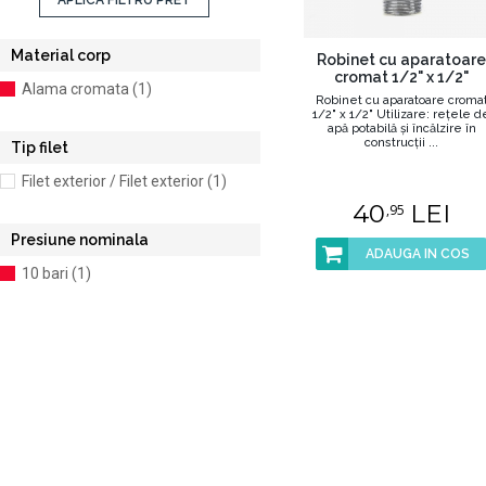
APLICA FILTRU PRET
Material corp
Robinet cu aparatoare
cromat 1/2" x 1/2"
Alama cromata (1)
Robinet cu aparatoare croma
1/2" x 1/2" Utilizare: reţele d
apă potabilă şi încălzire în
construcţii ...
Tip filet
Filet exterior / Filet exterior (1)
40
LEI
,95
Presiune nominala
ADAUGA IN COS
10 bari (1)