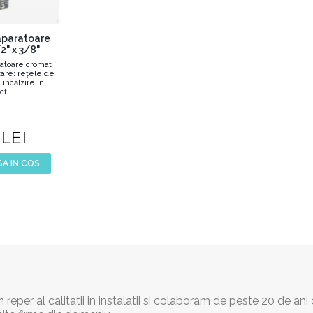
aparatoare
2" x 3/8"
atoare cromat
zare: reţele de
 încălzire în
ţii ...
LEI
A IN COS
reper al calitatii in instalatii si colaboram de peste 20 de ani