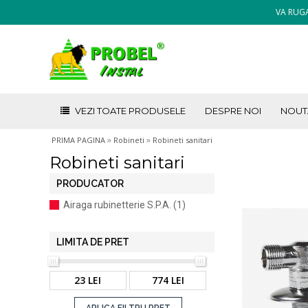
VA RUGA
VEZI TOATE PRODUSELE
DESPRE NOI
NOUT
»
»
PRIMA PAGINA
Robineti
Robineti sanitari
Robineti sanitari
PRODUCATOR
Airaga rubinetterie S.P.A. (1)
LIMITA DE PRET
23 LEI
774 LEI