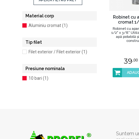
APLICA FILTRU PRET
Material corp
Robinet cu 
cromat 1/
Aluminiu cromat (1)
Robinet cu apar
1/2" x 3/8" Utili
apă potabilă şi
construc
Tip filet
Filet exterior / Filet exterior (1)
39
,00
Presiune nominala
ADAUG
10 bari (1)
Suntem un 