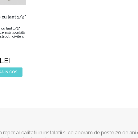
 cu lant 1/2"
 cu lant 1/2"
 de apă potabilă
strucţii civile şi
LEI
A IN COS
reper al calitatii in instalatii si colaboram de peste 20 de ani