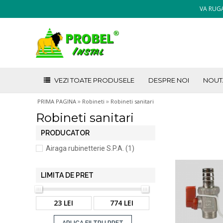
VA RUGA
VEZI TOATE PRODUSELE
DESPRE NOI
NOUT
»
»
PRIMA PAGINA
Robineti
Robineti sanitari
Robineti sanitari
PRODUCATOR
Airaga rubinetterie S.P.A. (1)
LIMITA DE PRET
23 LEI
774 LEI