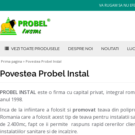
VA RUGAM SA NU EFE
VEZI TOATE PRODUSELE
DESPRE NOI
NOUTATI
LUC
»
Prima pagina
Povestea Probel Instal
Povestea Probel Instal
PROBEL INSTAL
este o firma cu capital privat, integral ro
anul 1998.
Inca de la infiintare a folosit si
promovat
teava din polipro
Romania care a folosit acest tip de teava pentru instalatii s
de 2.400mc, fapt ce ii permite raspuns rapid cererilor clie
instalatiilor sanitare si de incalzire.