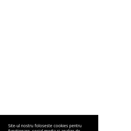
Site-ul nostru foloseste cookies pentru
functionare, social media si analize de