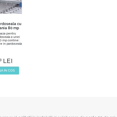
pardoseala cu
ania 80 mp
baza pentru
rdoseala a unei
0 mp contine:
re in pardoseala
..
LEI
3
A IN COS