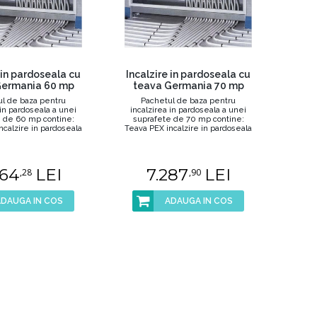
 in pardoseala cu
Incalzire in pardoseala cu
Germania 60 mp
teava Germania 70 mp
l de baza pentru
Pachetul de baza pentru
 in pardoseala a unei
incalzirea in pardoseala a unei
 de 60 mp contine:
suprafete de 70 mp contine:
ncalzire in pardoseala
Teava PEX incalzire in pardoseala
16 ...
16 ...
664
LEI
7.287
LEI
,28
,90
ADAUGA IN COS
ADAUGA IN COS