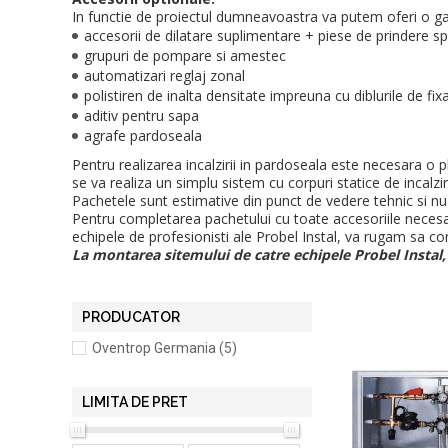
In functie de proiectul dumneavoastra va putem oferi o ga
accesorii de dilatare suplimentare + piese de prindere sp
grupuri de pompare si amestec
automatizari reglaj zonal
polistiren de inalta densitate impreuna cu diblurile de fix
aditiv pentru sapa
agrafe pardoseala
Pentru realizarea incalzirii in pardoseala este necesara o pl
se va realiza un simplu sistem cu corpuri statice de incalzir
Pachetele sunt estimative din punct de vedere tehnic si nu 
Pentru completarea pachetului cu toate accesoriile necesar
echipele de profesionisti ale Probel Instal, va rugam sa con
La montarea sitemului de catre echipele Probel Instal, 
PRODUCATOR
Oventrop Germania (5)
LIMITA DE PRET