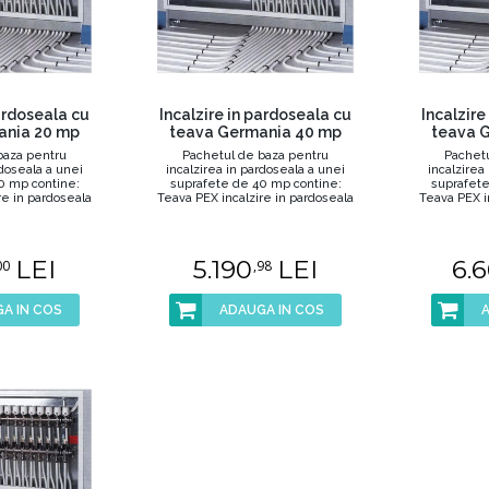
pardoseala cu
Incalzire in pardoseala cu
Incalzire
ania 20 mp
teava Germania 40 mp
teava 
baza pentru
Pachetul de baza pentru
Pachetu
rdoseala a unei
incalzirea in pardoseala a unei
incalzirea
0 mp contine:
suprafete de 40 mp contine:
suprafete
re in pardoseala
Teava PEX incalzire in pardoseala
Teava PEX i
..
16 ...
LEI
5.190
LEI
6.
00
,98
A IN COS
ADAUGA IN COS