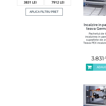
3831 LEI
7912 LEI
APLICA FILTRU PRET
Incalzire in 
teava Germ
Pachetul de 
incalzirea in pa
suprafete de 2
Teava PEX incalzi
16 .
3.831
,
ADAUG