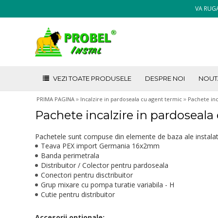
VA RUGA
VEZI TOATE PRODUSELE
DESPRE NOI
NOUT
»
»
PRIMA PAGINA
Incalzire in pardoseala cu agent termic
Pachete inc
Pachete incalzire in pardoseala
Pachetele sunt compuse din elemente de baza ale instalatie
Teava PEX import Germania 16x2mm
Banda perimetrala
Distribuitor / Colector pentru pardoseala
Conectori pentru disctribuitor
Grup mixare cu pompa turatie variabila - H
Cutie pentru distribuitor
Accesorii optionale: