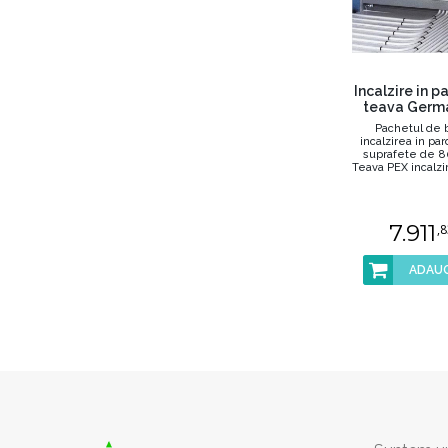
Incalzire in 
teava Germ
Pachetul de 
incalzirea in pa
suprafete de 8
Teava PEX incalzi
16 .
7.911
,8
ADAUG