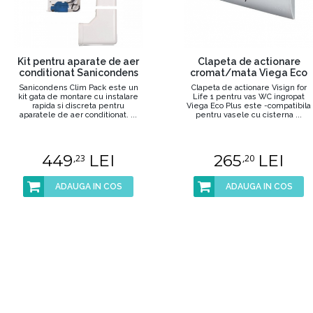
Kit pentru aparate de aer
Clapeta de actionare
conditionat Sanicondens
cromat/mata Viega Eco
Clim Pack
Plus Visign for Life 1
Sanicondens Clim Pack este un
Clapeta de actionare Visign for
pentru vas WC ingropat
kit gata de montare cu instalare
Life 1 pentru vas WC ingropat
rapida si discreta pentru
Viega Eco Plus este -compatibila
aparatele de aer conditionat. ...
pentru vasele cu cisterna ...
449
LEI
265
LEI
,23
,20
ADAUGA IN COS
ADAUGA IN COS