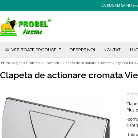
VA RUGAM SA NU EFE
VEZI TOATE PRODUSELE
DESPRE NOI
NOUTATI
LUC
»
»
»
Prima pagina
Promotii
Promotii
Clapeta de actionare cromata Viega Eco Plus V
Clapeta de actionare cromata Vieg
Clape
Plus 
-compa
ciste
-fabri