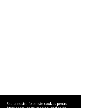
Site-ul nostru foloseste cookies pentru
functionare, social media si analize de