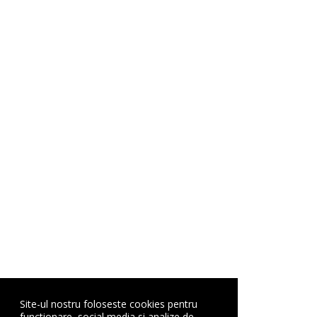
Site-ul nostru foloseste cookies pentru
functionare, social media si analize de