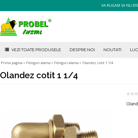
VA RUGAM SA NU EFE
VEZI TOATE PRODUSELE
DESPRE NOI
NOUTATI
LUC
»
»
»
Prima pagina
Fitinguri alama
Fitinguri alama
Olandez cotit 1 1/4
Olandez cotit 1 1/4
Oland