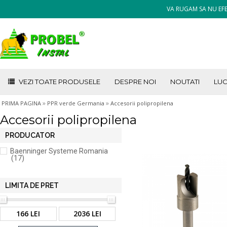
VA RUGAM SA NU EFE
VEZI TOATE PRODUSELE
DESPRE NOI
NOUTATI
LUC
»
»
PRIMA PAGINA
PPR verde Germania
Accesorii polipropilena
Accesorii polipropilena
PRODUCATOR
Baenninger Systeme Romania
(17)
LIMITA DE PRET
166 LEI
2036 LEI