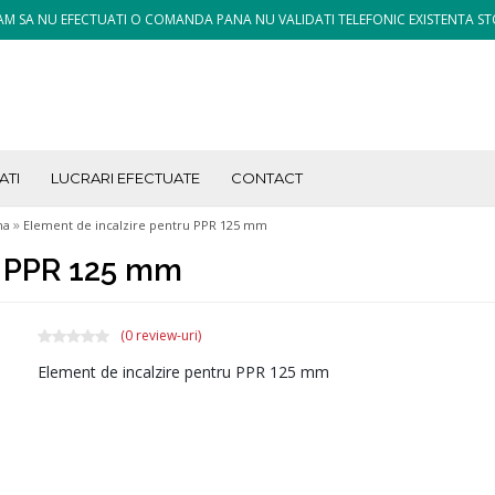
M SA NU EFECTUATI O COMANDA PANA NU VALIDATI TELEFONIC EXISTENTA ST
ATI
LUCRARI EFECTUATE
CONTACT
»
na
Element de incalzire pentru PPR 125 mm
u PPR 125 mm
(0 review-uri)
Element de incalzire pentru PPR 125 mm