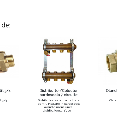
i de:
it 3/4
Distribuitor/Colector
Oland
pardoseala 7 circuite
t 3/4
Distribuitoare compacte Herz
Oland
pentru încălzire în pardoseală
avand dimensiunea
distribuitorului 1", cu ...