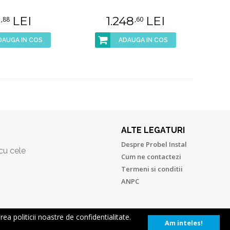
6
LEI
1.248
LEI
,88
,60
DAUGA IN COS
ADAUGA IN COS
ALTE LEGATURI
Despre Probel Instal
 cu cele
Cum ne contactezi
Termeni si conditii
ANPC
ea politicii noastre de confidentialitate.
Am inteles!