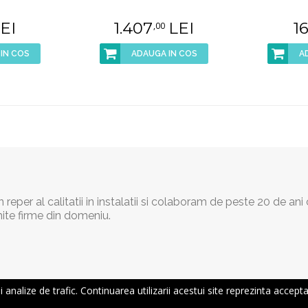
EI
1.407
LEI
1
,00
IN COS
ADAUGA IN COS
A
reper al calitatii in instalatii si colaboram de peste 20 de ani
ite firme din domeniu.
nalize de trafic. Continuarea utilizarii acestui site reprezinta acceptar