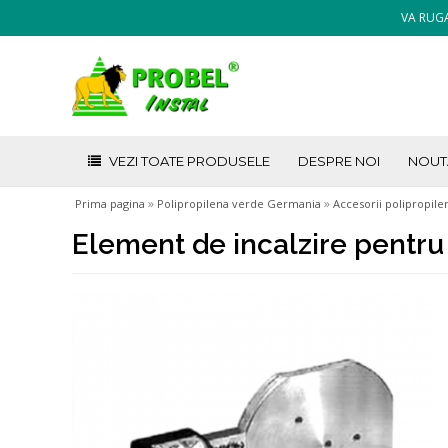
VA RUGA
VEZI TOATE PRODUSELE
DESPRE NOI
NOUT
»
»
Prima pagina
Polipropilena verde Germania
Accesorii polipropile
Element de incalzire pentr