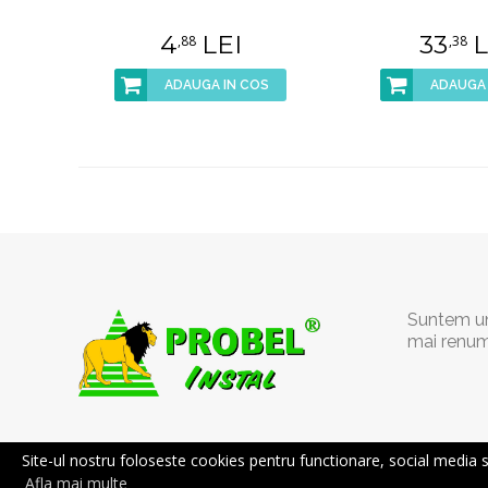
4
LEI
33
L
,88
,38
ADAUGA IN COS
ADAUGA 
Suntem un 
mai renum
Site-ul nostru foloseste cookies pentru functionare, social media si a
Afla mai multe