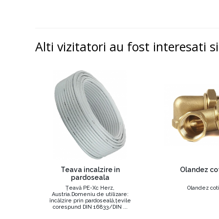
Alti vizitatori au fost interesati s
Teava incalzire in
Olandez cot
pardoseala
Țeavă PE-Xc Herz,
Olandez coti
Austria.Domeniu de utilizare:
încălzire prin pardoseală,țevile
corespund DIN 16833/DIN ...