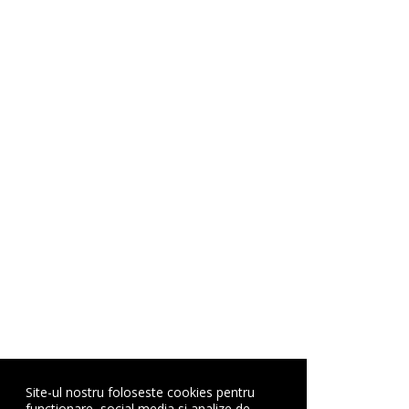
Site-ul nostru foloseste cookies pentru
functionare, social media si analize de