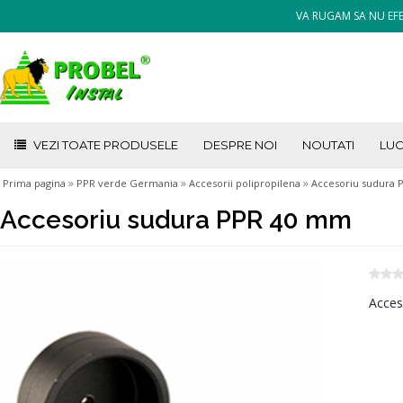
VA RUGAM SA NU EFE
VEZI TOATE PRODUSELE
DESPRE NOI
NOUTATI
LUC
»
»
»
Prima pagina
PPR verde Germania
Accesorii polipropilena
Accesoriu sudura
Accesoriu sudura PPR 40 mm
Acces