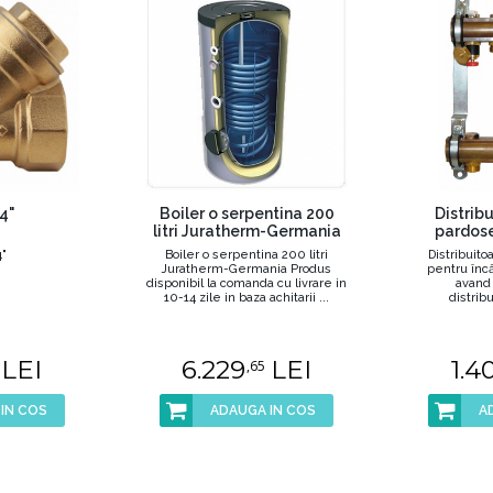
 4"
Boiler o serpentina 200
Distrib
litri Juratherm-Germania
pardose
4"
Boiler o serpentina 200 litri
Distribuit
Juratherm-Germania Produs
pentru încă
disponibil la comanda cu livrare in
avand
10-14 zile in baza achitarii ...
distribui
LEI
6.229
LEI
1.4
,65
IN COS
ADAUGA IN COS
A