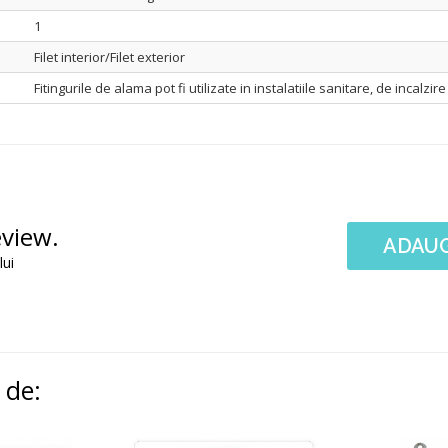
1
Filet interior/Filet exterior
Fitingurile de alama pot fi utilizate in instalatiile sanitare, de incalzir
eview.
ADAUG
lui
i de: