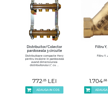
Distribuitor/Colector
Filtru Y,
pardoseala 3 circuite
Distribuitoare compacte Herz
Filtru Y, 
pentru încălzire în pardoseală
avand dimensiunea
distribuitorului 1", cu ...
772
LEI
1.704
,05
,68
ADAUGA IN COS
ADAUGA 