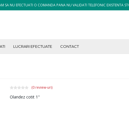
M SA NU EFECTUATI O COMANDA PANA NU VALIDATI TELEFONIC EXISTENTA ST
ATI
LUCRARI EFECTUATE
CONTACT
(0 review-uri)
Olandez cotit 1"