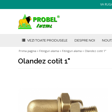
VA RUGA
VEZI TOATE PRODUSELE
DESPRE NOI
NOUT
»
»
»
Prima pagina
Fitinguri alama
Fitinguri alama
Olandez cotit 1"
Olandez cotit 1"