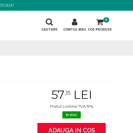
OCULUI !
0
CAUTARE
CONTUL MEU
COS PRODUSE
57
LEI
,15
Pretul contine TVA 19%
In stoc
ADAUGA IN COS