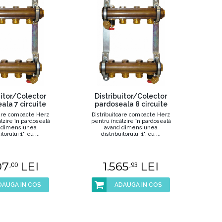
uitor/Colector
Distribuitor/Colector
ala 7 circuite
pardoseala 8 circuite
oare compacte Herz
Distribuitoare compacte Herz
lzire în pardoseală
pentru încălzire în pardoseală
 dimensiunea
avand dimensiunea
torului 1", cu ...
distribuitorului 1", cu ...
07
LEI
1.565
LEI
,00
,93
DAUGA IN COS
ADAUGA IN COS