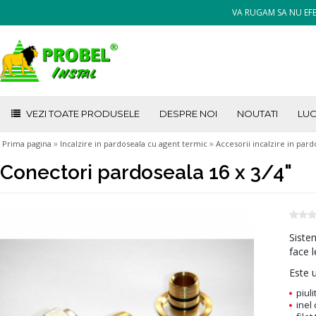
VA RUGAM SA NU EFE
VEZI TOATE PRODUSELE
DESPRE NOI
NOUTATI
LUC
»
»
Prima pagina
Incalzire in pardoseala cu agent termic
Accesorii incalzire in par
Conectori pardoseala 16 x 3/4"
Siste
face l
Este u
piuli
inel