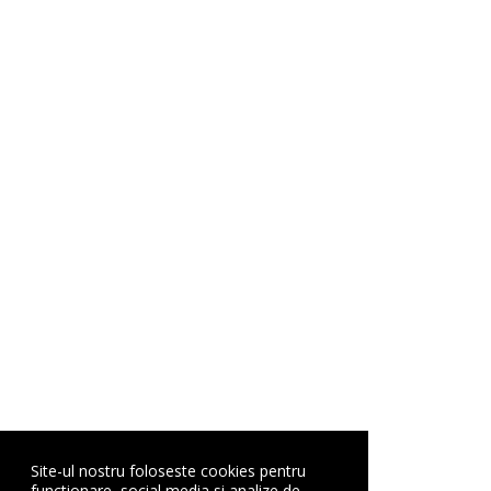
Site-ul nostru foloseste cookies pentru
functionare, social media si analize de