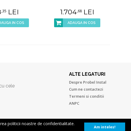
8
LEI
1.704
LEI
,35
,68
DAUGA IN COS
ADAUGA IN COS
ALTE LEGATURI
Despre Probel Instal
 cu cele
Cum ne contactezi
Termeni si conditii
ANPC
ea politicii noastre de confidentialitate.
Am inteles!