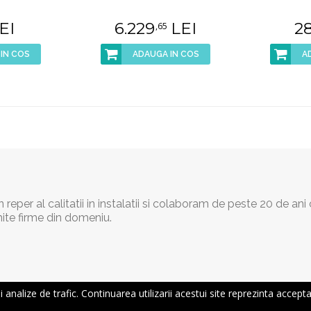
EI
6.229
LEI
2
,65
IN COS
ADAUGA IN COS
A
reper al calitatii in instalatii si colaboram de peste 20 de ani
ite firme din domeniu.
nalize de trafic. Continuarea utilizarii acestui site reprezinta acceptar