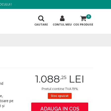
OCULUI !
0
CAUTARE
CONTUL MEU
COS PRODUSE
1.088
LEI
,25
nd
Pretul contine TVA 19%
e,
Stoc epuizat
atoare pe
 şi
ADAUGA IN COS