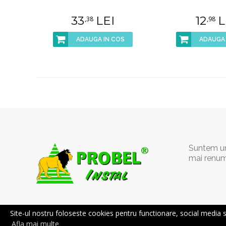
33
LEI
12
L
,38
,98
ADAUGA IN COS
ADAUGA 
Suntem un 
mai renum
Site-ul nostru foloseste cookies pentru functionare, social media si a
Afla mai multe