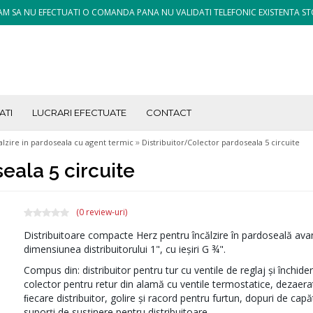
M SA NU EFECTUATI O COMANDA PANA NU VALIDATI TELEFONIC EXISTENTA ST
ATI
LUCRARI EFECTUATE
CONTACT
»
alzire in pardoseala cu agent termic
Distribuitor/Colector pardoseala 5 circuite
eala 5 circuite
(0 review-uri)
Distribuitoare compacte Herz pentru încălzire în pardoseală ava
dimensiunea distribuitorului 1", cu ieșiri G ¾".
Compus din: distribuitor pentru tur cu ventile de reglaj şi închider
colector pentru retur din alamă cu ventile termostatice, dezaer
ﬁecare distribuitor, golire şi racord pentru furtun, dopuri de capăt
suporţi de susţinere pentru distribuitoare.