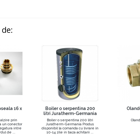
i de:
seala 16 x
Boiler o serpentina 200
Oland
litri Juratherm-Germania
lzire prin
Boiler o serpentina 200 litri
Oland
a un conector
Juratherm-Germania Produs
egatura intre
disponibil la comanda cu livrare in
dul de ...
10-14 zile in baza achitarii ...