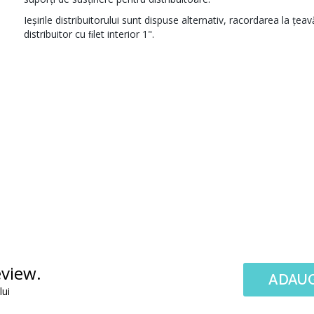
Ieşirile distribuitorului sunt dispuse alternativ, racordarea la ţeav
distribuitor cu ﬁlet interior 1".
eview.
ADAUG
lui