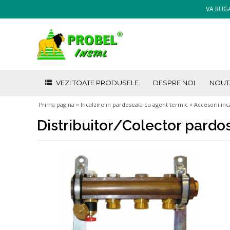
VA RUGA
VEZI TOATE PRODUSELE
DESPRE NOI
NOUT
»
»
Prima pagina
Incalzire in pardoseala cu agent termic
Accesorii inc
Distribuitor/Colector pardos