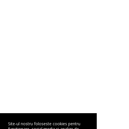
Site-ul nostru foloseste cookies pentru
functionare, social media si analize de