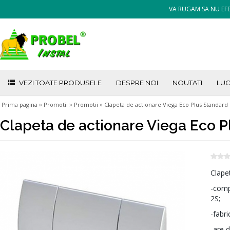
VA RUGAM SA NU EFE
VEZI TOATE PRODUSELE
DESPRE NOI
NOUTATI
LUC
»
»
»
Prima pagina
Promotii
Promotii
Clapeta de actionare Viega Eco Plus Standard
Clapeta de actionare Viega Eco P
Clape
-comp
2S;
-fabri
-are 