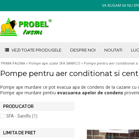
VA RUGAM SA NU EFE
VEZI TOATE PRODUSELE
DESPRE NOI
NOUTATI
LUC
»
»
PRIMA PAGINA
Pompe ape uzate SFA SANIFLO
Pompe pentru aer conditionat si 
Pompe pentru aer conditionat si centr
Pompe ape murdare ce pot
evacua apa de condens de la cazane cu co
Pompe ape murdare pentru
evacuarea apelor de condens
proveni
PRODUCATOR
SFA - Saniflo (1)
LIMITA DE PRET