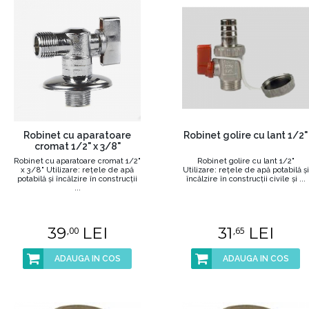
Robinet cu aparatoare
Robinet golire cu lant 1/2"
cromat 1/2" x 3/8"
Robinet cu aparatoare cromat 1/2"
Robinet golire cu lant 1/2"
x 3/8" Utilizare: reţele de apă
Utilizare: reţele de apă potabilă şi
potabilă şi încălzire în construcţii
încălzire în construcţii civile şi ...
...
39
LEI
31
LEI
,00
,65
ADAUGA IN COS
ADAUGA IN COS