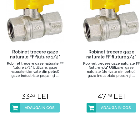
Robinet trecere gaze
Robinet trecere gaze
naturale FF fluture 1/2"
naturale FF fluture 3/4"
Robinet trecere gaze naturale FF
Robinet trecere gaze naturale FF
fluture 1/2" Utilizare: gaze
fluture 3/4" Utilizare: gaze
naturale (derivate din petrol)
naturale (derivate din petrol)
gaze industriale propan şi ...
gaze industriale propan şi ...
33
LEI
47
LEI
,53
,48
ADAUGA IN COS
ADAUGA IN COS