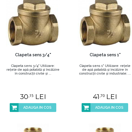
Clapeta sens 3/4"
Clapeta sens 1"
Clapeta sens 3/4" Utilizare:
Clapeta sens 1" Utilizare: reţele
reţele de apă potabilă şi încălzire
de apă potabilă şi încălzire în
în construcţii civile şi ...
construcţii civile şi industriale; ...
30
LEI
41
LEI
,15
,70
ADAUGA IN COS
ADAUGA IN COS