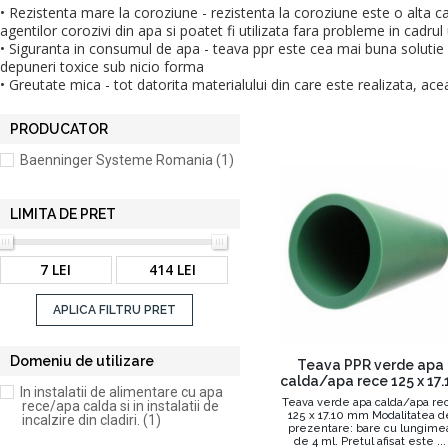
• Rezistenta mare la coroziune - rezistenta la coroziune este o alta ca
agentilor corozivi din apa si poatet fi utilizata fara probleme in cadrul
• Siguranta in consumul de apa - teava ppr este cea mai buna solutie de
depuneri toxice sub nicio forma
• Greutate mica - tot datorita materialului din care este realizata, a
PRODUCATOR
Baenninger Systeme Romania (1)
LIMITA DE PRET
7 LEI
414 LEI
APLICA FILTRU PRET
Domeniu de utilizare
Teava PPR verde apa
calda/apa rece 125 x 17.
In instalatii de alimentare cu apa
mm
Teava verde apa calda/apa re
rece/apa calda si in instalatii de
125 x 17.10 mm Modalitatea d
incalzire din cladiri. (1)
prezentare: bare cu lungime
de 4 ml. Pretul afisat este ...