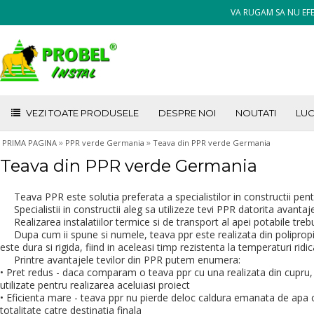
VA RUGAM SA NU EFE
VEZI TOATE PRODUSELE
DESPRE NOI
NOUTATI
LUC
»
»
PRIMA PAGINA
PPR verde Germania
Teava din PPR verde Germania
Teava din PPR verde Germania
Teava PPR este solutia preferata a specialistilor in constructii pentru 
Specialistii in constructii aleg sa utilizeze tevi PPR datorita avantaj
Realizarea instalatiilor termice si de transport al apei potabile tre
Dupa cum ii spune si numele, teava ppr este realizata din polipropil
este dura si rigida, fiind in aceleasi timp rezistenta la temperaturi ridi
Printre avantajele tevilor din PPR putem enumera:
• Pret redus - daca comparam o teava ppr cu una realizata din cupru
utilizate pentru realizarea aceluiasi proiect
• Eficienta mare - teava ppr nu pierde deloc caldura emanata de apa ca
totalitate catre destinatia finala