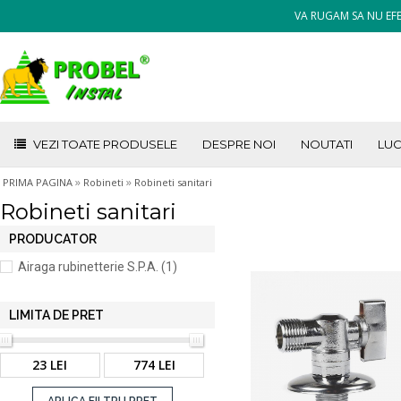
VA RUGAM SA NU EFE
VEZI TOATE PRODUSELE
DESPRE NOI
NOUTATI
LUC
»
»
PRIMA PAGINA
Robineti
Robineti sanitari
Robineti sanitari
PRODUCATOR
Airaga rubinetterie S.P.A. (1)
LIMITA DE PRET
23 LEI
774 LEI