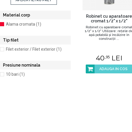
APLICA FILTRU PRET
Material corp
Robinet cu aparatoare
cromat 1/2" x 1/2"
Alama cromata (1)
Robinet cu aparatoare croma
1/2" x 1/2" Utilizare: reţele d
apă potabilă şi încălzire în
construcţii ...
Tip filet
Filet exterior / Filet exterior (1)
40
LEI
,95
Presiune nominala
ADAUGA IN COS
10 bari (1)