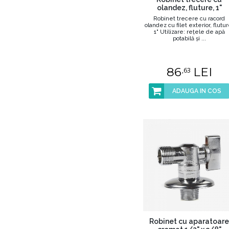
olandez, fluture, 1"
Robinet trecere cu racord
olandez cu filet exterior, flutur
1" Utilizare: reţele de apă
potabilă şi ...
86
LEI
,63
ADAUGA IN COS
Robinet cu aparatoare