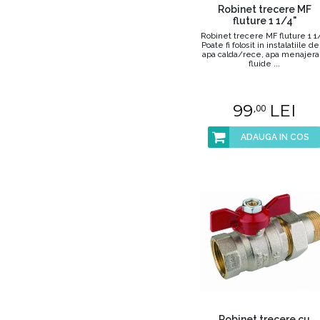
Robinet trecere MF
fluture 1 1/4"
Robinet trecere MF fluture 1 1
Poate fi folosit in instalatiile de
apa calda/rece, apa menajera;
fluide ...
99
LEI
,00
ADAUGA IN COS
Robinet trecere cu