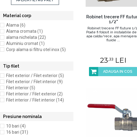
APLICA FILTRU PRET
Material corp
Robinet trecere FF flutu
1/2"
Alama (6)
Robinet trecere FF fluture 1/
Alama cromata (1)
Poate fi folosit in instalatiile de
apa calda/rece, apa menajera;
alama nichelata (22)
fluide ...
Aluminiu cromat (1)
Corp alama si filtru otel inox (5)
23
LEI
,33
Tip filet
ADAUGA IN COS
Filet exterior / Filet exterior (5)
Filet exterior / Filet interior (9)
Filet interior (5)
Filet interior / Filet exterior (2)
Filet interior / Filet interior (14)
Presiune nominala
10 bari (4)
16 bari (31)