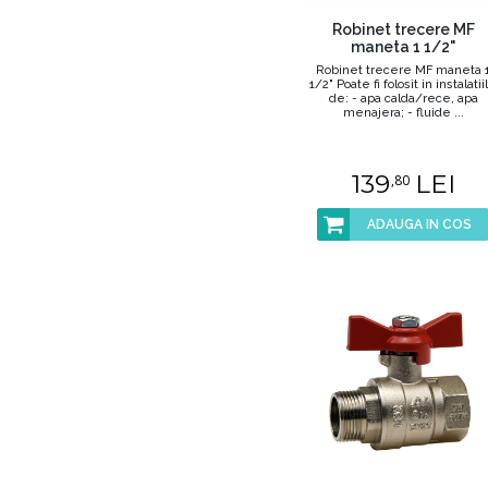
Robinet trecere MF
maneta 1 1/2"
Robinet trecere MF maneta 
1/2" Poate fi folosit in instalatii
de: - apa calda/rece, apa
menajera; - fluide ...
139
LEI
,80
ADAUGA IN COS