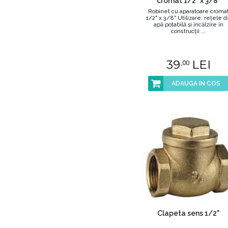
cromat 1/2" x 3/8"
Robinet cu aparatoare croma
1/2" x 3/8" Utilizare: reţele 
apă potabilă şi încălzire în
construcţii ...
39
LEI
,00
ADAUGA IN COS
Clapeta sens 1/2"