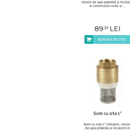
reţele de apă potabilă şi încălz
în construcţii civile şi ...
89
LEI
,33
ADAUGA IN COS
Sorb cu sita 1"
Sorb cu sita 1" Utilizare: reţel
de apă potabilă şi încălzire în