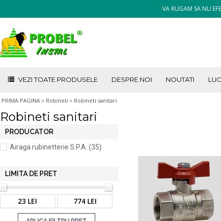
VA RUGAM SA NU EFE
VEZI TOATE PRODUSELE
DESPRE NOI
NOUTATI
LUC
»
»
PRIMA PAGINA
Robineti
Robineti sanitari
Robineti sanitari
PRODUCATOR
Airaga rubinetterie S.P.A. (35)
LIMITA DE PRET
23 LEI
774 LEI