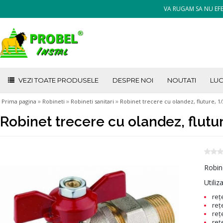
VA RUGAM SA NU EFE
VEZI TOATE PRODUSELE
DESPRE NOI
NOUTATI
LUC
»
»
»
Prima pagina
Robineti
Robineti sanitari
Robinet trecere cu olandez, fluture, 1/
Robinet trecere cu olandez, flutur
Robine
Utiliz
reţel
reţe
reţe
reţe