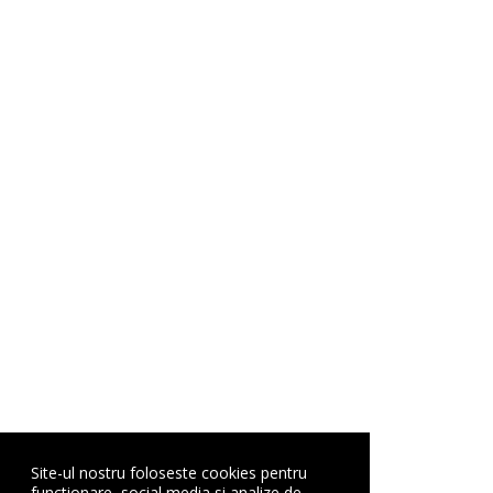
Site-ul nostru foloseste cookies pentru
functionare, social media si analize de