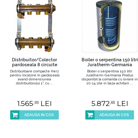
Distribuitor/Colector
Boiler o serpentina 150 litri
pardoseala 8 circuite
Juratherm-Germania
Distribuitoare compacte Herz
Boiler o serpentina 150 litri
pentru încălzire în pardoseală
Juratherm-Germania Produs
avand dimensiunea
disponibil la comanda cu livrare in
distribuitorului 1", cu ...
10-14 zile in baza achitarii ...
1.565
LEI
5.872
LEI
,93
,65
ADAUGA IN COS
ADAUGA IN COS