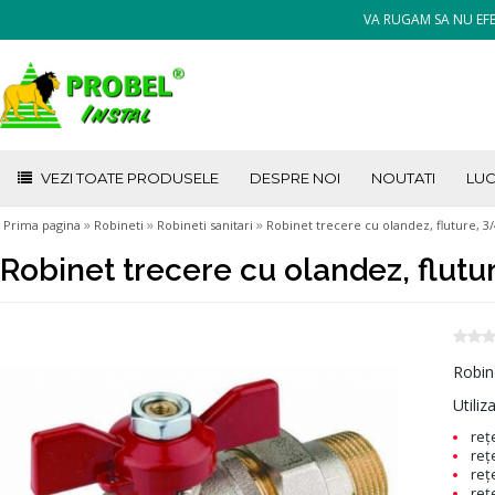
VA RUGAM SA NU EFE
VEZI TOATE PRODUSELE
DESPRE NOI
NOUTATI
LUC
»
»
»
Prima pagina
Robineti
Robineti sanitari
Robinet trecere cu olandez, fluture, 3/
Robinet trecere cu olandez, flutu
Robine
Utiliz
reţel
reţe
reţe
reţe