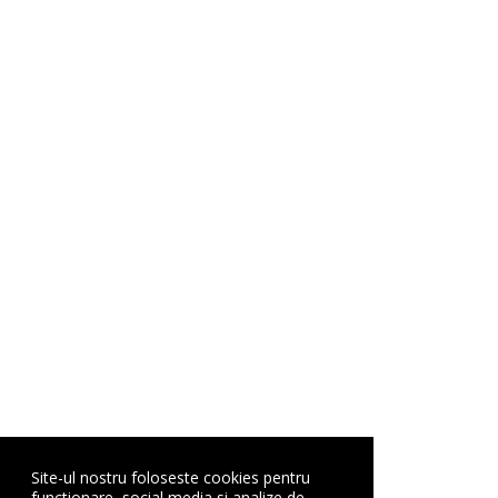
Site-ul nostru foloseste cookies pentru
functionare, social media si analize de