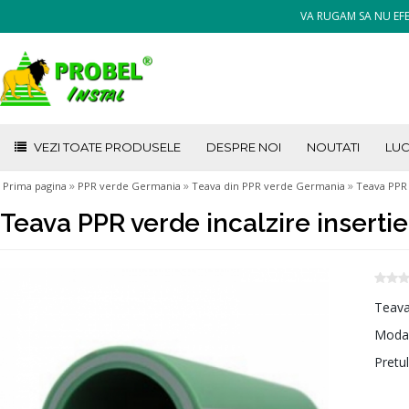
VA RUGAM SA NU EFE
VEZI TOATE PRODUSELE
DESPRE NOI
NOUTATI
LUC
»
»
»
Prima pagina
PPR verde Germania
Teava din PPR verde Germania
Teava PPR 
Teava PPR verde incalzire inserti
Teava
Modal
Pretul