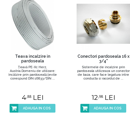
Teava incalzire in
Conectori pardoseala 16 x
pardoseala
3/4"
Țeavă PE-Xc Herz,
Sistemele de incalzire prin
Austria.Domeniu de utilizare:
pardoseala utilizeaza un conector
încălzire prin pardoseală,țevile
de baza, care face legatura intre
corespund DIN 16833/DIN ...
conducta si racordul de ...
4
LEI
12
LEI
,88
,98
ADAUGA IN COS
ADAUGA IN COS