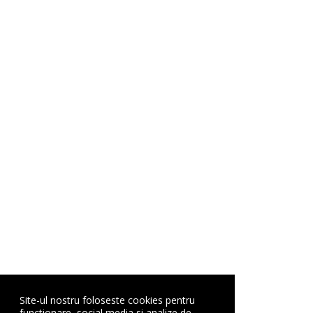
Site-ul nostru foloseste cookies pentru
functionare, social media si analize de