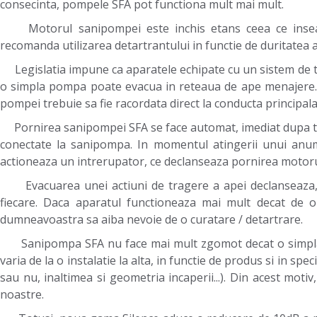
consecinta, pompele SFA pot functiona mult mai mult.
Motorul sanipompei este inchis etans ceea ce inseamn
recomanda utilizarea detartrantului in functie de duritatea a
Legislatia impune ca aparatele echipate cu un sistem de to
o simpla pompa poate evacua in reteaua de ape menajere. D
pompei trebuie sa fie racordata direct la conducta principal
Pornirea sanipompei SFA se face automat, imediat dupa tra
conectate la sanipompa. In momentul atingerii unui anumi
actioneaza un intrerupator, ce declanseaza pornirea motoru
Evacuarea unei actiuni de tragere a apei declanseaza, in
fiecare. Daca aparatul functioneaza mai mult decat de o
dumneavoastra sa aiba nevoie de o curatare / detartrare.
Sanipompa SFA nu face mai mult zgomot decat o simpla t
varia de la o instalatie la alta, in functie de produs si in sp
sau nu, inaltimea si geometria incaperii...). Din acest mot
noastre.