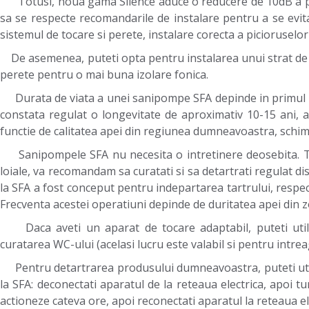
Totusi, noua gama Silence aduce o reducere de 10dB a pute
sa se respecte recomandarile de instalare pentru a se evit
sistemul de tocare si perete, instalare corecta a picioruselo
De asemenea, puteti opta pentru instalarea unui strat de mat
perete pentru o mai buna izolare fonica.
Durata de viata a unei sanipompe SFA depinde in primul ran
constata regulat o longevitate de aproximativ 10-15 ani, a
functie de calitatea apei din regiunea dumneavoastra, sch
Sanipompele SFA nu necesita o intretinere deosebita. Tot
loiale, va recomandam sa curatati si sa detartrati regulat d
la SFA a fost conceput pentru indepartarea tartrului, res
Frecventa acestei operatiuni depinde de duritatea apei din
Daca aveti un aparat de tocare adaptabil, puteti utiliz
curatarea WC-ului (acelasi lucru este valabil si pentru i
Pentru detartrarea produsului dumneavoastra, puteti util
la SFA: deconectati aparatul de la reteaua electrica, apoi tu
actioneze cateva ore, apoi reconectati aparatul la reteaua ele