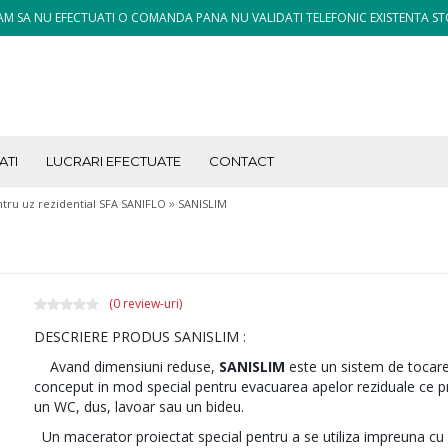
M SA NU EFECTUATI O COMANDA PANA NU VALIDATI TELEFONIC EXISTENTA ST
ATI
LUCRARI EFECTUATE
CONTACT
»
tru uz rezidential SFA SANIFLO
SANISLIM
(0 review-uri)
DESCRIERE PRODUS SANISLIM :
Avand dimensiuni reduse,
SANISLIM
este un sistem de toca
conceput in mod special pentru evacuarea apelor reziduale ce pr
un WC, dus, lavoar sau un bideu.
Un macerator proiectat special pentru a se utiliza impreuna c