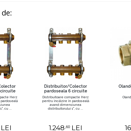
i de:
Colector
Distribuitor/Colector
Oland
circuite
pardoseala 6 circuite
mpacte Herz
Distribuitoare compacte Herz
Oland
n pardoseală
pentru încălzire în pardoseală
siunea
avand dimensiunea
", cu ...
distribuitorului 1", cu ...
LEI
1.248
LEI
1
,60