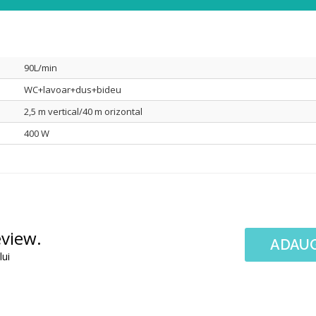
90L/min
WC+lavoar+dus+bideu
2,5 m vertical/40 m orizontal
400 W
eview.
ADAUG
lui