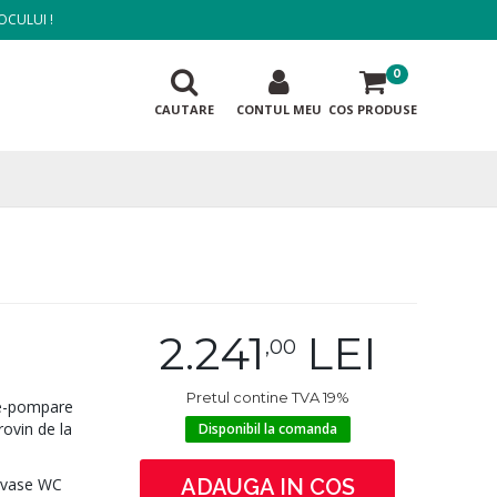
OCULUI !
0
CAUTARE
CONTUL MEU
COS PRODUSE
2.241
LEI
,00
Pretul contine TVA 19%
re-pompare
ovin de la
Disponibil la comanda
u vase WC
ADAUGA IN COS