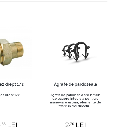
ez drept 1/2
Agrafe de pardoseala
ez drept 1/2
Agrafa de pardoseala are lamela
de tragere integrata pentru o
manevrare usoara, elemente de
fixare in trei directii ...
6
LEI
2
LEI
,88
,70