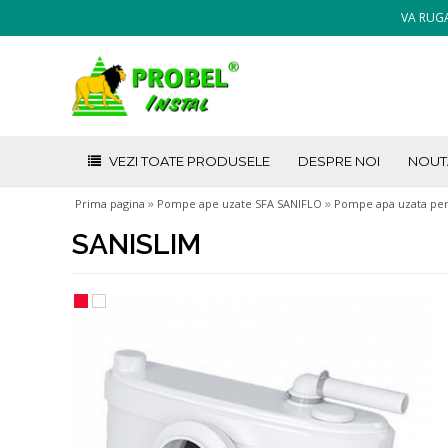
VA RUGA
VEZI TOATE PRODUSELE
DESPRE NOI
NOUT
»
»
Prima pagina
Pompe ape uzate SFA SANIFLO
Pompe apa uzata pen
SANISLIM
1
2