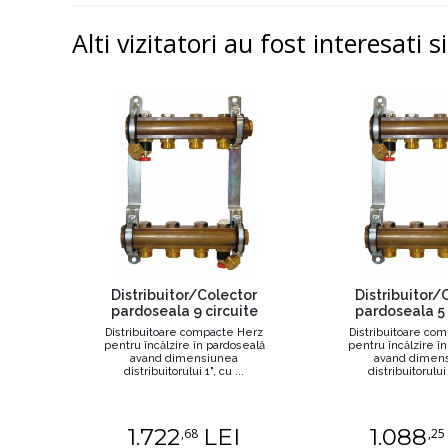
Alti vizitatori au fost interesati s
Distribuitor/Colector
Distribuitor/
pardoseala 9 circuite
pardoseala 5 
Distribuitoare compacte Herz
Distribuitoare co
pentru încălzire în pardoseală
pentru încălzire î
avand dimensiunea
avand dimen
distribuitorului 1", cu ...
distribuitorului 1
1.722
LEI
1.088
,68
,25