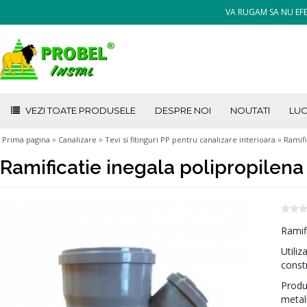
VA RUGAM SA NU EFE
VEZI TOATE PRODUSELE
DESPRE NOI
NOUTATI
LUC
»
»
»
Prima pagina
Canalizare
Tevi si fitinguri PP pentru canalizare interioara
Ramifi
Ramificatie inegala polipropilen
Ramif
Utiliz
constr
Produ
metali