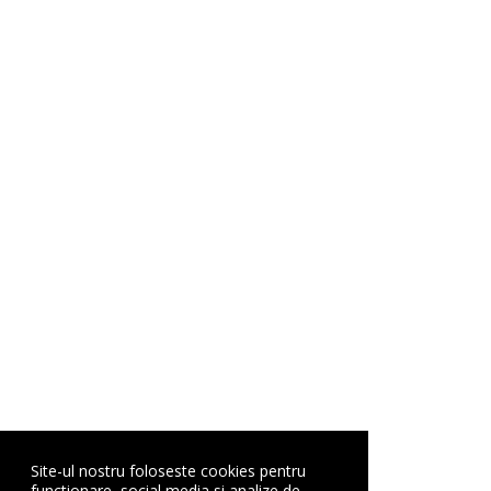
Site-ul nostru foloseste cookies pentru
functionare, social media si analize de