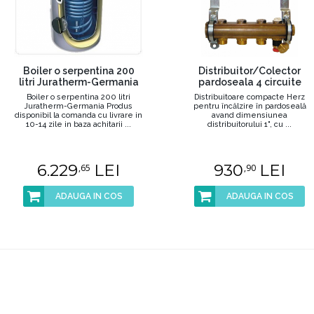
Boiler o serpentina 200
Distribuitor/Colector
litri Juratherm-Germania
pardoseala 4 circuite
Boiler o serpentina 200 litri
Distribuitoare compacte Herz
Juratherm-Germania Produs
pentru încălzire în pardoseală
disponibil la comanda cu livrare in
avand dimensiunea
10-14 zile in baza achitarii ...
distribuitorului 1", cu ...
6.229
LEI
930
LEI
,65
,90
ADAUGA IN COS
ADAUGA IN COS