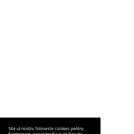
Site-ul nostru foloseste cookies pentru
functionare, social media si analize de