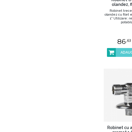
olandez, f
Robinet trece
olandez cu filet e
1" Utilizare: 
potabilă
86
,63
ADAUG
Robinet cu 