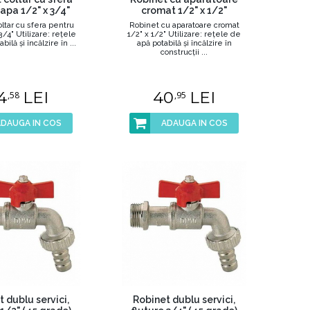
apa 1/2" x 3/4"
cromat 1/2" x 1/2"
ltar cu sfera pentru
Robinet cu aparatoare cromat
3/4" Utilizare: reţele
1/2" x 1/2" Utilizare: reţele de
ilă şi încălzire în ...
apă potabilă şi încălzire în
construcţii ...
4
LEI
40
LEI
,58
,95
ADAUGA IN COS
ADAUGA IN COS
 dublu servici,
Robinet dublu servici,