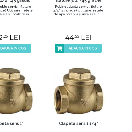
 1/2" (45 grade)
fluture 3/4" (45 grade)
blu servici, fluture
Robinet dublu servici, fluture
ade) Utilizare: reţele
3/4" (45 grade) Utilizare: reţele
ilă şi încălzire în ...
de apă potabilă şi încălzire în ...
2
LEI
44
LEI
,25
,55
ADAUGA IN COS
ADAUGA IN COS
peta sens 1"
Clapeta sens 1 1/4"