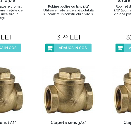
2" x 3/8"
fluture
atoare cromat
Robinet golire cu lant 1/2"
Robinet du
zare: reţele de
Utilizare: reţele de apă potabilă
1/2" (45 gr
 încălzire în
şi încălzire în construcţii civile şi
de apă potab
ţii ...
...
LEI
31
LEI
3
,65
A IN COS
ADAUGA IN COS
ens 1/2"
Clapeta sens 3/4"
Cla