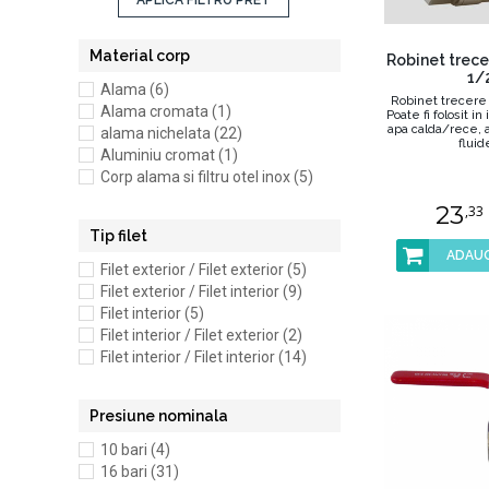
APLICA FILTRU PRET
Material corp
Robinet trece
1/
Alama (6)
Robinet trecere 
Alama cromata (1)
Poate fi folosit in 
apa calda/rece, 
alama nichelata (22)
fluide
Aluminiu cromat (1)
Corp alama si filtru otel inox (5)
23
,33
Tip filet
ADAUG
Filet exterior / Filet exterior (5)
Filet exterior / Filet interior (9)
Filet interior (5)
Filet interior / Filet exterior (2)
Filet interior / Filet interior (14)
Presiune nominala
10 bari (4)
16 bari (31)