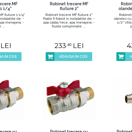
recere MF
Robinet trecere MF
Robin
 1 1/4"
fluture 2"
olandez
F fluture 1 1/4"
Robinet trecere MF fluture 2"
Robinet
instalatiile de: -
Poate fi folosit in instalatiile de: -
olandez cu f
apa menajera; -
apa calda/rece, apa menajera; -
1/2" Util
 ...
fluide comprimate; ...
p
LEI
233
LEI
4
,40
A IN COS
ADAUGA IN COS
recere cu
Robinet trecere cu
Robinet