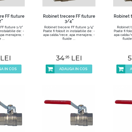
re FF fluture
Robinet trecere FF fluture
Robinet t
2"
3/4"
FF fluture 1/2"
Robinet trecere FF fluture 3/4"
Robinet t
instalatiile de: -
Poate fi folosit in instalatiile de: -
Poate fi folo
apa menajera; -
apa calda/rece, apa menajera; -
apa calda/
 ...
fluide ...
fluide
LEI
34
LEI
5
,95
A IN COS
ADAUGA IN COS