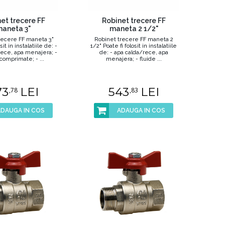
et trecere FF
Robinet trecere FF
aneta 3"
maneta 2 1/2"
recere FF maneta 3"
Robinet trecere FF maneta 2
sit in instalatiile de: -
1/2" Poate fi folosit in instalatiile
rece, apa menajera; -
de: - apa calda/rece, apa
 comprimate; - ...
menajera; - fluide ...
73
LEI
543
LEI
,78
,83
ADAUGA IN COS
ADAUGA IN COS