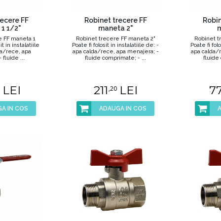
recere FF
Robinet trecere FF
Robin
1 1/2"
maneta 2"
m
e FF maneta 1
Robinet trecere FF maneta 2"
Robinet t
it in instalatiile
Poate fi folosit in instalatiile de: -
Poate fi folo
da/rece, apa
apa calda/rece, apa menajera; -
apa calda/
fluide ...
fluide comprimate; - ...
fluide
LEI
211
LEI
7
,20
A IN COS
ADAUGA IN COS