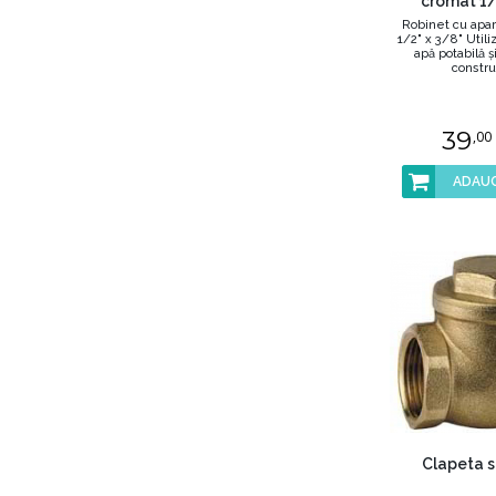
cromat 1/
Robinet cu apar
1/2" x 3/8" Utili
apă potabilă şi
construc
39
,00
ADAUG
Clapeta s