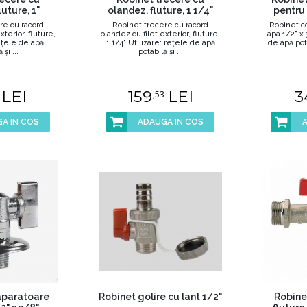
luture, 1"
olandez, fluture, 1 1/4"
pentru 
re cu racord
Robinet trecere cu racord
Robinet co
xterior, fluture,
olandez cu filet exterior, fluture,
apa 1/2" x 
reţele de apă
1 1/4" Utilizare: reţele de apă
de apă potab
 şi ...
potabilă şi ...
LEI
159
LEI
3
,53
A IN COS
ADAUGA IN COS
aparatoare
Robinet golire cu lant 1/2"
Robinet