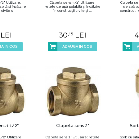
2" Utilizare:
Clapeta sens 3/4" Utilizare:
Clapeta sen
bilă şi încălzire
reţele de apă potabilă şi încălzire
de apă pot
civile şi ...
în construcţii civile şi ...
construcţii c
LEI
30
LEI
4
,15
A IN COS
ADAUGA IN COS
ns 1 1/2"
Clapeta sens 2"
Sorb
/2" Utilizare:
Clapeta sens 2" Utilizare: reţele
Sorb cu sita