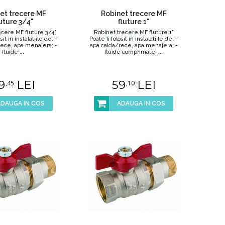
et trecere MF
Robinet trecere MF
uture 3/4"
fluture 1"
ecere MF fluture 3/4"
Robinet trecere MF fluture 1"
sit in instalatiile de: -
Poate fi folosit in instalatiile de: -
rece, apa menajera; -
apa calda/rece, apa menajera; -
fluide ...
fluide comprimate; ...
9
LEI
59
LEI
,45
,10
ADAUGA IN COS
ADAUGA IN COS