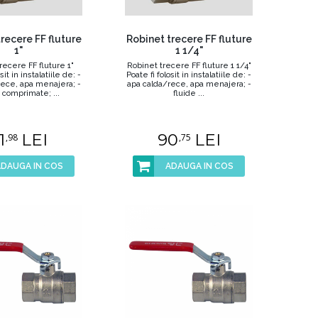
recere FF fluture
Robinet trecere FF fluture
1"
1 1/4"
recere FF fluture 1"
Robinet trecere FF fluture 1 1/4"
sit in instalatiile de: -
Poate fi folosit in instalatiile de: -
rece, apa menajera; -
apa calda/rece, apa menajera; -
 comprimate; ...
fluide ...
1
LEI
90
LEI
,98
,75
ADAUGA IN COS
ADAUGA IN COS