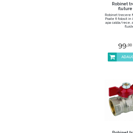
Robinet t
fluture
Robinet trecere M
Poate fi folosit in 
apa calda/rece, 
fluide
99
,00
ADAUG
Robinet t