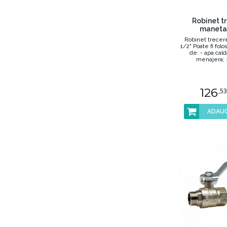
Robinet t
maneta 
Robinet trecer
1/2" Poate fi folos
de: - apa cal
menajera; - 
126
,53
ADAUG