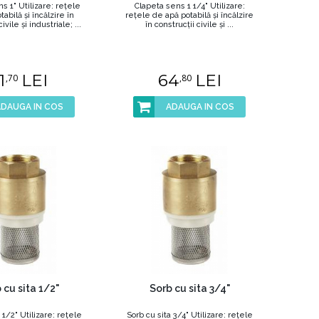
s 1" Utilizare: reţele
Clapeta sens 1 1/4" Utilizare:
abilă şi încălzire în
reţele de apă potabilă şi încălzire
ivile şi industriale; ...
în construcţii civile şi ...
1
LEI
64
LEI
,70
,80
ADAUGA IN COS
ADAUGA IN COS
 cu sita 1/2"
Sorb cu sita 3/4"
 1/2" Utilizare: reţele
Sorb cu sita 3/4" Utilizare: reţele