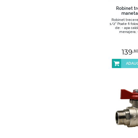
Robinet t
maneta 
Robinet trecer
1/2" Poate fi folos
de: - apa cal
menajera; - 
139
,80
ADAUG