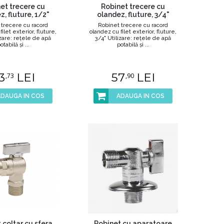
et trecere cu
Robinet trecere cu
, fluture, 1/2"
olandez, fluture, 3/4"
 trecere cu racord
Robinet trecere cu racord
ilet exterior, fluture,
olandez cu filet exterior, fluture,
izare: reţele de apă
3/4" Utilizare: reţele de apă
otabilă şi ...
potabilă şi ...
3
LEI
57
LEI
,73
,90
ADAUGA IN COS
ADAUGA IN COS
 coltar cu sfera
Robinet cu aparatoare