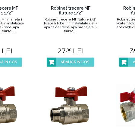
recere MF
Robinet trecere MF
Robin
1 1/2"
fluture 1/2"
fl
e MF maneta 1
Robinet trecere MF fluture 1/2"
Robinet tr
it in instalatiile
Poate fi folosit in instalatiile de: -
Poate fi folo
da/rece, apa
apa calda/rece, apa menajera; -
apa calda/
fluide ...
fluide ...
LEI
27
LEI
3
,30
A IN COS
ADAUGA IN COS