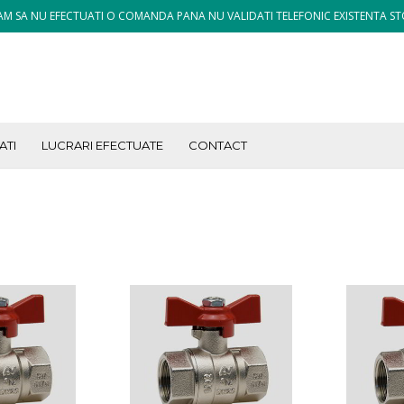
M SA NU EFECTUATI O COMANDA PANA NU VALIDATI TELEFONIC EXISTENTA ST
ATI
LUCRARI EFECTUATE
CONTACT