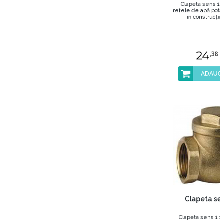
Clapeta sens 1/
reţele de apă pota
în construcţii 
24
,38
ADAUG
Clapeta se
Clapeta sens 1 1