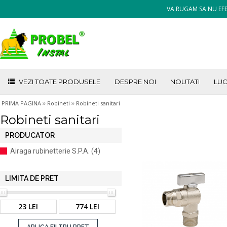
VA RUGAM SA NU EFE
VEZI TOATE PRODUSELE
DESPRE NOI
NOUTATI
LUC
»
»
PRIMA PAGINA
Robineti
Robineti sanitari
Robineti sanitari
PRODUCATOR
Airaga rubinetterie S.P.A. (4)
LIMITA DE PRET
23 LEI
774 LEI