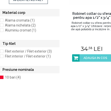
APLICA FILTRU PRET
Material corp
Robinet coltar cu sfer
pentru apa 1/2" x 3/4"
Alama cromata (1)
Robinet coltar cu sfera pentr
Alama nichelata (2)
apa 1/2" x 3/4" Utilizare: reţe
de apă potabilă şi încălzire în .
Aluminiu cromat (1)
Tip filet
34
LEI
,58
Filet exterior / Filet exterior (3)
Filet interior / Filet exterior (1)
ADAUGA IN COS
Presiune nominala
10 bari (4)