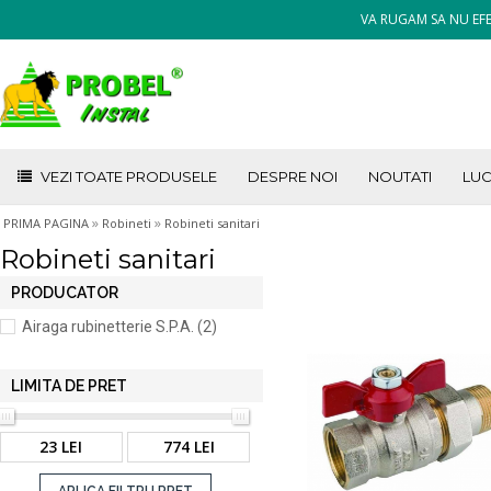
VA RUGAM SA NU EFE
VEZI TOATE PRODUSELE
DESPRE NOI
NOUTATI
LUC
»
»
PRIMA PAGINA
Robineti
Robineti sanitari
Robineti sanitari
PRODUCATOR
Airaga rubinetterie S.P.A. (2)
LIMITA DE PRET
23 LEI
774 LEI