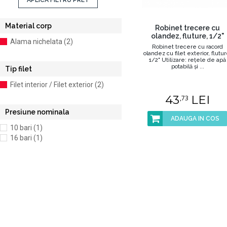
APLICA FILTRU PRET
Material corp
Robinet trecere cu
olandez, fluture, 1/2"
Alama nichelata (2)
Robinet trecere cu racord
olandez cu filet exterior, flutur
1/2" Utilizare: reţele de apă
potabilă şi ...
Tip filet
Filet interior / Filet exterior (2)
43
LEI
,73
Presiune nominala
ADAUGA IN COS
10 bari (1)
16 bari (1)