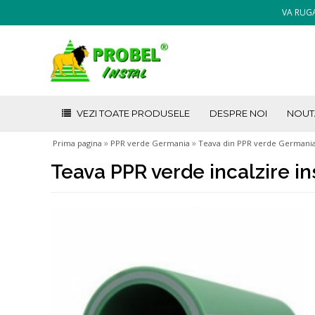
VA RUGA
VEZI TOATE PRODUSELE
DESPRE NOI
NOUT
»
»
Prima pagina
PPR verde Germania
Teava din PPR verde Germani
Teava PPR verde incalzire i