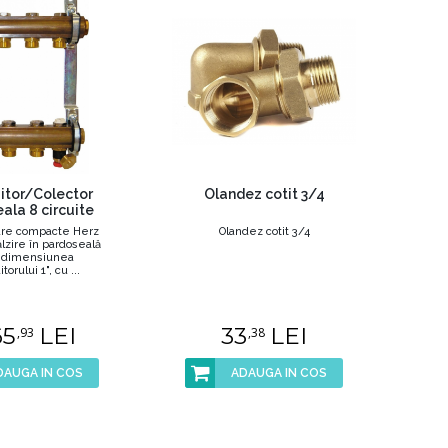
uitor/Colector
Olandez cotit 3/4
ala 8 circuite
oare compacte Herz
Olandez cotit 3/4
lzire în pardoseală
 dimensiunea
torului 1", cu ...
65
LEI
33
LEI
,93
,38
DAUGA IN COS
ADAUGA IN COS