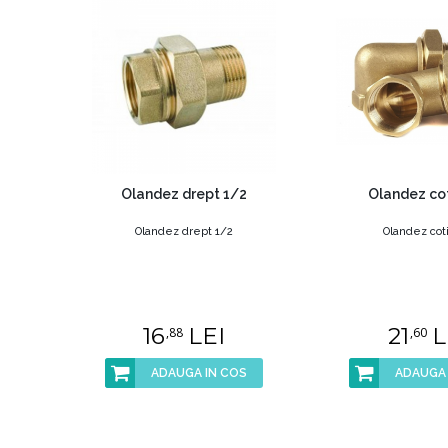
Olandez drept 1/2
Olandez cot
Olandez drept 1/2
Olandez coti
16
LEI
21
L
,88
,60
ADAUGA IN COS
ADAUGA 