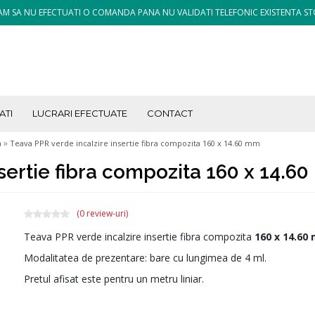
M SA NU EFECTUATI O COMANDA PANA NU VALIDATI TELEFONIC EXISTENTA ST
ATI
LUCRARI EFECTUATE
CONTACT
»
a
Teava PPR verde incalzire insertie fibra compozita 160 x 14.60 mm
nsertie fibra compozita 160 x 14.6
(0 review-uri)
Teava PPR verde incalzire insertie fibra compozita
160 x 14.60
Modalitatea de prezentare: bare cu lungimea de 4 ml.
Pretul afisat este pentru un metru liniar.