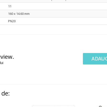
11
160 x 14.60 mm
PN20
eview.
ADAUG
lui
i de: