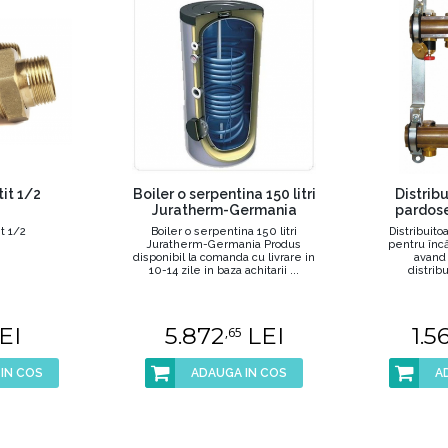
it 1/2
Boiler o serpentina 150 litri
Distrib
Juratherm-Germania
pardose
t 1/2
Boiler o serpentina 150 litri
Distribuit
Juratherm-Germania Produs
pentru încă
disponibil la comanda cu livrare in
avand
10-14 zile in baza achitarii ...
distribui
EI
5.872
LEI
1.5
,65
IN COS
ADAUGA IN COS
A