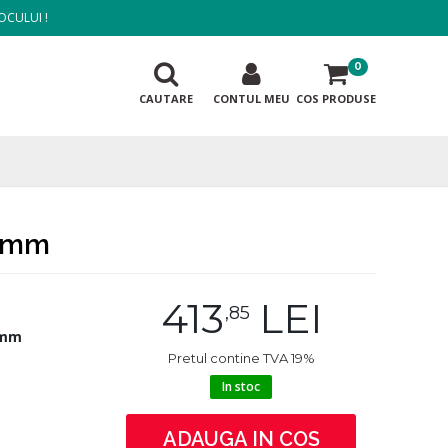
OCULUI !
0
CAUTARE
CONTUL MEU
COS PRODUSE
0 mm
413
LEI
,85
 mm
Pretul contine TVA 19%
In stoc
ADAUGA IN COS