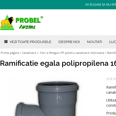
VA RUGAM SA NU EFE
VEZI TOATE PRODUSELE
DESPRE NOI
NOUTATI
LUC
»
»
»
Prima pagina
Canalizare
Tevi si fitinguri PP pentru canalizare interioara
Ramifi
Ramificatie egala polipropilena 
Ramif
canal
Utiliz
constr
Produ