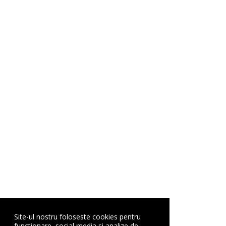
Site-ul nostru foloseste cookies pentru
functionare, social media si analize de