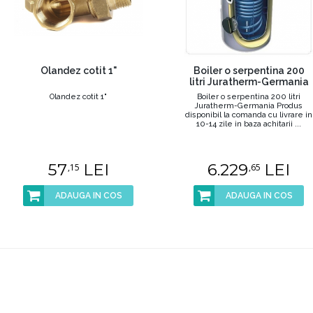
Olandez cotit 1"
Boiler o serpentina 200
litri Juratherm-Germania
Olandez cotit 1"
Boiler o serpentina 200 litri
Juratherm-Germania Produs
disponibil la comanda cu livrare in
10-14 zile in baza achitarii ...
57
LEI
6.229
LEI
,15
,65
ADAUGA IN COS
ADAUGA IN COS