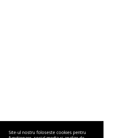
Site-ul nostru foloseste cookies pentru
functionare, social media si analize de