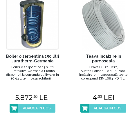
Boiler o serpentina 150 litri
Teava incalzire in
Juratherm-Germania
pardoseala
Boiler o serpentina 150 litri
Țeavă PE-Xc Herz,
Juratherm-Germania Produs
Austria.Domeniu de utilizare:
disponibil la comanda cu livrare in
încălzire prin pardoseală,țevile
10-14 zile in baza achitarii ...
corespund DIN 16833/DIN ...
5.872
LEI
4
LEI
,65
,88
ADAUGA IN COS
ADAUGA IN COS