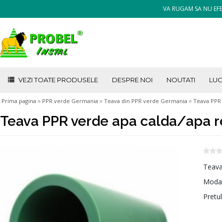
VA RUGAM SA NU EFE
VEZI TOATE PRODUSELE
DESPRE NOI
NOUTATI
LUC
»
»
»
Prima pagina
PPR verde Germania
Teava din PPR verde Germania
Teava PPR 
Teava PPR verde apa calda/apa r
Teava
Modal
Pretul