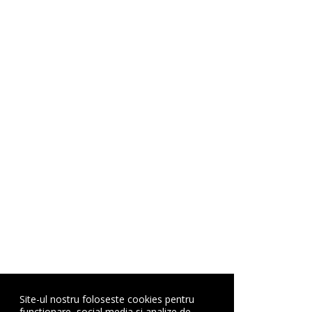
Site-ul nostru foloseste cookies pentru
functionare, social media si analize de